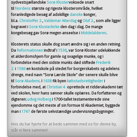
sydvestsjællandske
Sorø Kloster
voksede snart
til
Nordens
største og rigeste klosterområde, hvilket
foranledigede besøg af adskillige
danske
konger,
bl.a.
Christoffer 2.
,
Valdemar Atterdag
og
Oluf 2.
, som alle ligger
begravet i
Sorø Klosterkirke
den dag i dag. De mange
kongebesøg gav Sorø megen anseelse i
Middelalderen
.
Klosterets status skulle dog snart ændre sig i en anden retning.
Da
Reformationen
indtraf i
1536
, var Sorø Kloster udelukkende
et alderdomshjem for gamle og svagelige munke, og i
forbindelse med den sidste munks død stiftede
Frederik
2.
i
1586
en kostskole på stedet for borgerskabets og adelens
drenge, med navn "Sorø Lærde Skole" der senere skulle blive
til
Sorø Akademi
. I
1638
fik byen
købstadsrettigheder
i
forbindelse med, at
Christian 4.
oprettede et ridderakademi tæt
ved skolen, hvor hans sønner skulle oplæres. Da forfatteren og
digteren
Ludvig Holberg
i 1700-tallet testamenterede sine
ejendomme og det meste af sin formue til Akademiet, byggede
man i
1747
de første selvstændige undervisningsbygninger.
Hvis du har hjerte for at bede sammen med os for denne by,
står vi flere sammen!