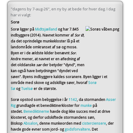
"dagens by 7-aug-26", en ny by at bede for hver dag. I dag
har vi valgt:
Sorø
Sorø
ligger på
Midtsjælland
og har 7.845
indbyggere (2014)
. Navnet kommer af
Sor Ø
,
da det oprindelige munkekloster lå på et
landområde omkranset af sø og mose.
Byen er i de ældste kilder benævnt
Sor
.
Andre mener, at navnet er en afledning af
det olddanske
sør
der betyder "dynd", men
kan også have betydningen "dyndet ved
søen". Byens indbyggere kaldes soranere. Byen ligger i et
område med skove og adskillige søer, hvoraf
Sorø
Sø
og
Tuelsø
er de største.
Sorø opstod som bebyggelse i år
1142
, da stormanden
Asser
Rig
grundlagde et benediktinerkloster for
munke
på
stedet.
Benediktinerne
havde dog ikke succes med at drive
klosteret, og derfor udskiftede stormandens søn,
Biskop
Absalon
, denne munkeorden med
cisterciensere
, der
havde gode evner som jord- og
godsforvaltere
. Det