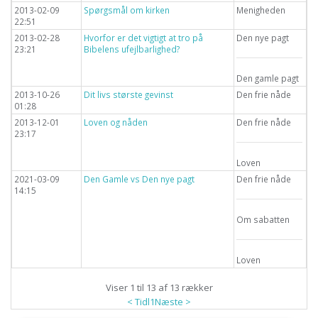
2013-02-09
Spørgsmål om kirken
Menigheden
22:51
2013-02-28
Hvorfor er det vigtigt at tro på
Den nye pagt
23:21
Bibelens ufejlbarlighed?
Den gamle pagt
2013-10-26
Dit livs største gevinst
Den frie nåde
01:28
2013-12-01
Loven og nåden
Den frie nåde
23:17
Loven
2021-03-09
Den Gamle vs Den nye pagt
Den frie nåde
14:15
Om sabatten
Loven
Viser 1 til 13 af 13 rækker
< Tidl
1
Næste >