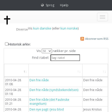
Sprog
Hjælp
Toggl
Vis
kun danske
(eller
kun norske
)
Diverse
naviga
Abonner som RSS
Historisk arkiv:
Vis
rækker pr. side
Find i tabel:
Dato
Overskrift
Emne
2010-04-28
Den frie nåde
Den frie nåde
01:08
2010-04-28
Den frie nåde (syndsbekendelsen)
Den frie nåde
01:18
2010-04-28
Den frie nåde (det Paulinske
Den frie nåde
01:21
evangelium)
2010-04-28
Den nye pagt i Jesu blod
Jesus Kristus