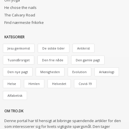
Om yoga
He chose the nails
The Calvary Road
Find nærmeste frikirke
KATEGORIER
Jesu genkomst
De sidste tider
Antikrist
Tusindårsriget
Den frie nåde
Den gamle pagt
Den nye pagt
Menigheden
Evolution
Arkæologi
Helse
Himlen
Helvedet
Covid-19
Alfabetisk
OM TRO.DK
Denne portal har til hensigt at bibringe spændende artikler for den
som interesserer sig for livets vigtigste spørgsmål. Den tager